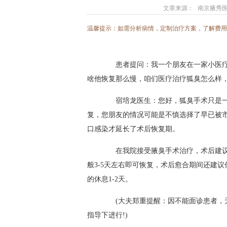
文章来源：
南京腋秀
温馨提示：如需分析病情，定制治疗方案，了解费
患者提问：我一个朋友在一家小医疗
啥他恢复那么慢，咱们医疗治疗狐臭怎么样
宿培龙医生：您好，狐臭手术只是一
复，您朋友的情况可能是不慎选择了早已被
口感染才延长了术后恢复期。
在我院接受腋臭手术治疗，术后建议留
般3-5天左右即可恢复，术后愈合期间还建
的休息1-2天。
(大夫郑重提醒：因不能面诊患者，无
指导下进行!)