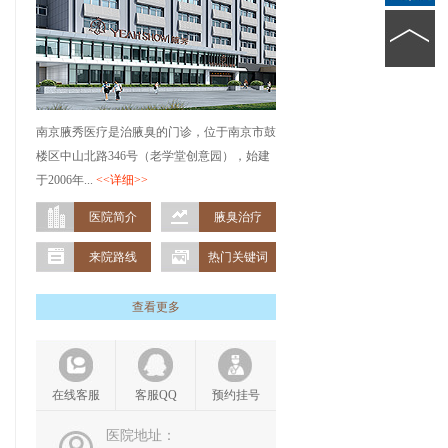
南京腋秀医疗是治腋臭的门诊，位于南京市鼓
楼区中山北路346号（老学堂创意园），始建
于2006年...
<<详细>>
医院简介
腋臭治疗
来院路线
热门关键词
查看更多
在线客服
客服QQ
预约挂号
医院地址：