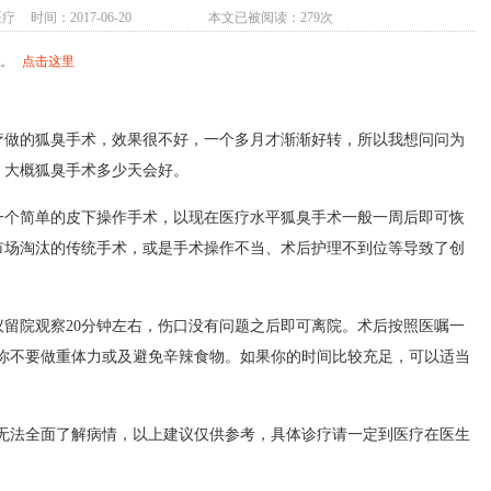
医疗
时间：2017-06-20
本文已被阅读：279次
用。
点击这里
做的狐臭手术，效果很不好，一个多月才渐渐好转，所以我想问问为
，大概狐臭手术多少天会好。
个简单的皮下操作手术，以现在医疗水平狐臭手术一般一周后即可恢
市场淘汰的传统手术，或是手术操作不当、术后护理不到位等导致了创
院观察20分钟左右，伤口没有问题之后即可离院。术后按照医嘱一
议你不要做重体力或及避免辛辣食物。如果你的时间比较充足，可以适当
法全面了解病情，以上建议仅供参考，具体诊疗请一定到医疗在医生