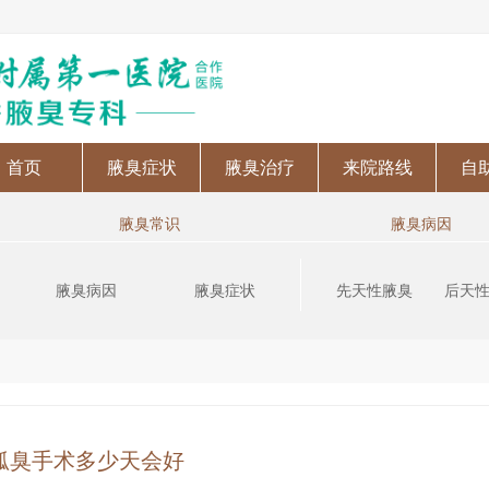
首页
腋臭症状
腋臭治疗
来院路线
自
腋臭常识
腋臭病因
腋臭病因
腋臭症状
先天性腋臭
后天
狐臭手术多少天会好