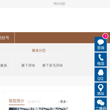
网站地图
3
助挂号
腋臭分型
性腋臭
腋下异味
腋下多毛异味
医院简介
SURVEY
<更多>