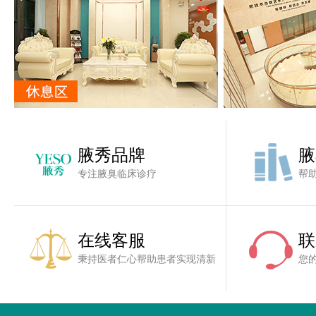
腋秀品牌
腋
专注腋臭临床诊疗
帮
在线客服
联
秉持医者仁心帮助患者实现清新
您