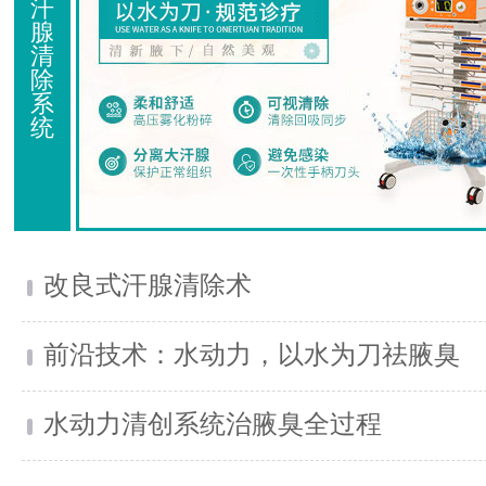
汗
腺
清
除
系
统
改良式汗腺清除术
前沿技术：水动力，以水为刀祛腋臭
水动力清创系统治腋臭全过程