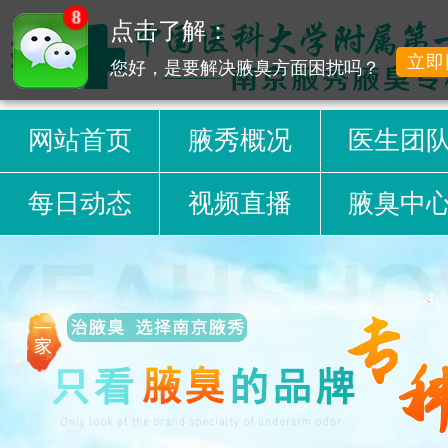
8
点击了解：
立即
您好，是要解决腋臭方面困扰吗？
网站首页
腋秀概况
医生团
每日动态
视频直播
腋臭中