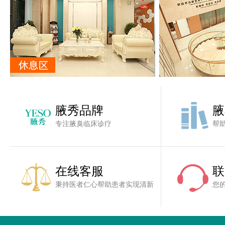
腋秀品牌
腋
专注腋臭临床诊疗
帮
在线客服
联
秉持医者仁心帮助患者实现清新
您