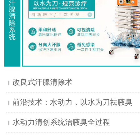
汗
腺
清
除
系
统
改良式汗腺清除术
前沿技术：水动力，以水为刀祛腋臭
水动力清创系统治腋臭全过程