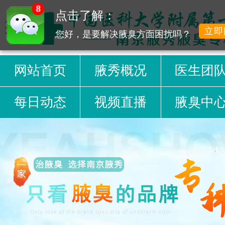
8
点击了解：
立即
您好，是要解决腋臭方面困扰吗？
网站首页
腋秀概况
医生团
每日动态
视频直播
腋臭中