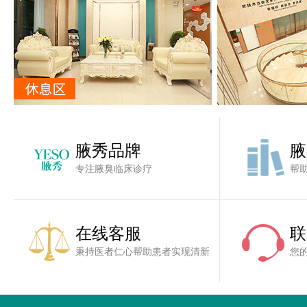
腋秀品牌
腋
专注腋臭临床诊疗
帮
在线客服
联
秉持医者仁心帮助患者实现清新
您