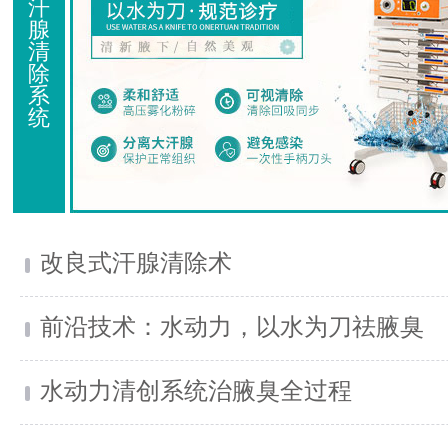
汗
腺
清
除
系
统
改良式汗腺清除术
前沿技术：水动力，以水为刀祛腋臭
水动力清创系统治腋臭全过程