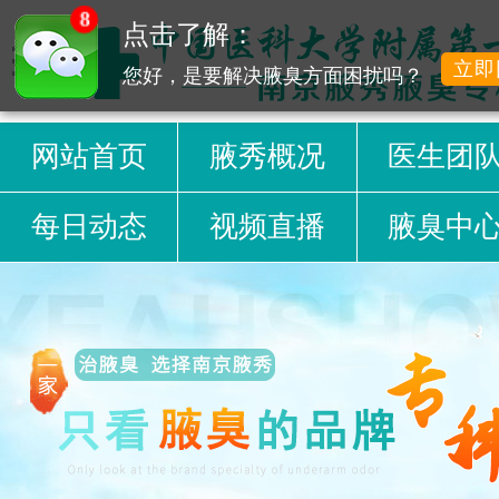
8
点击了解：
立即
您好，是要解决腋臭方面困扰吗？
网站首页
腋秀概况
医生团
每日动态
视频直播
腋臭中