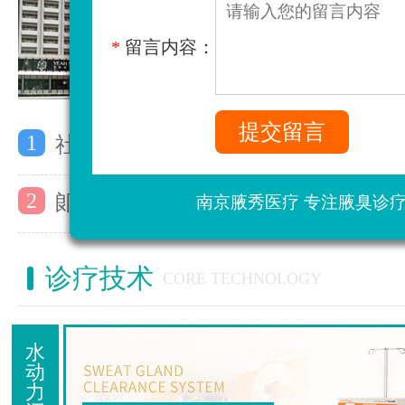
*
留言内容：
1
社区活动：关注心理健康，让心灵充
2
郞艺瑶主任受邀参加上海第七届全国
南京腋秀医疗 专注腋臭诊
诊疗技术
CORE TECHNOLOGY
水
动
力