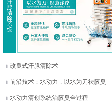
汗
腺
清
除
系
统
改良式汗腺清除术
前沿技术：水动力，以水为刀祛腋臭
水动力清创系统治腋臭全过程