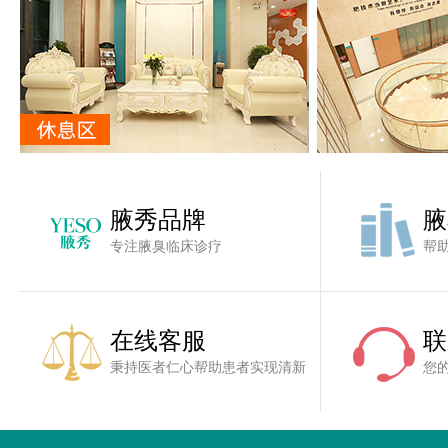
腋秀品牌
腋
专注腋臭临床诊疗
帮
在线客服
联
秉持医者仁心帮助患者实现清新
您