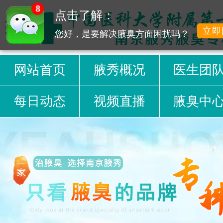
8
点击了解：
立即
您好，是要解决腋臭方面困扰吗？
网站首页
腋秀概况
医生团
每日动态
视频直播
腋臭中